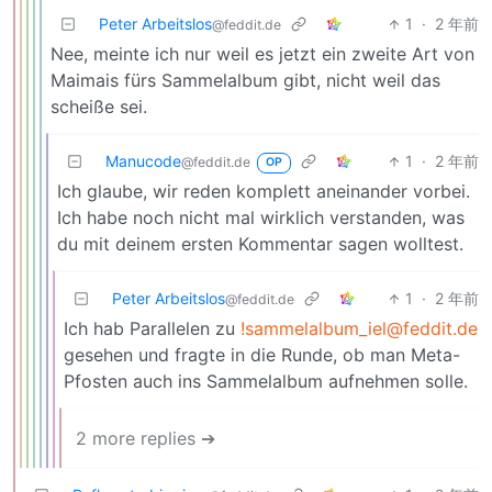
Peter Arbeitslos
1
·
2 年前
@feddit.de
Nee, meinte ich nur weil es jetzt ein zweite Art von
Maimais fürs Sammelalbum gibt, nicht weil das
scheiße sei.
Manucode
1
·
2 年前
@feddit.de
OP
Ich glaube, wir reden komplett aneinander vorbei.
Ich habe noch nicht mal wirklich verstanden, was
du mit deinem ersten Kommentar sagen wolltest.
Peter Arbeitslos
1
·
2 年前
@feddit.de
Ich hab Parallelen zu
!sammelalbum_iel@feddit.de
gesehen und fragte in die Runde, ob man Meta-
Pfosten auch ins Sammelalbum aufnehmen solle.
2 more replies ➔