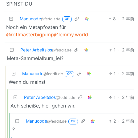
SPINST DU
Manucode
8
·
2 年前
@feddit.de
OP
Noch ein Metapfosten für
@roflmasterbigpimp@lemmy.world
Peter Arbeitslos
1
·
2 年前
@feddit.de
Meta-Sammelalbum_iel?
Manucode
1
·
2 年前
@feddit.de
OP
Wenn du meinst
Peter Arbeitslos
1
·
2 年前
@feddit.de
Ach scheiße, hier gehen wir.
Manucode
2
·
2 年前
@feddit.de
OP
?