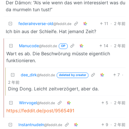
Der Dämon: “Als wie wenn das wen interessiert was du
da murmeln tun tust!”
federalreverse-old
11
·
2 年前
@feddit.de
Ich bin aus der Schleife. Hat jemand Zeit?
Manucode
14
·
2 年前
@feddit.de
OP
Wart es ab. Die Beschwörung müsste eigentlich
funktionieren.
dee_dirk
7
·
@feddit.de
deleted by creator
2 年前
Ding Dong. Leicht zeitverzögert, aber da.
Wirrvogel
5
·
2 年前
@feddit.de
https://feddit.de/post/9565491
Instantnudeln
9
·
2 年前
@feddit.de