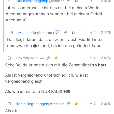
Roflmasterbigpimp
1
·
2 年前
@feddit.de
Interessanter weise ist das nie bei meinem World
Account angekommen sondern bei meinem Feddit
Account :0
Manucode
1
·
2 年前
@feddit.de
OP
Das liegt daran, dass da zuerst auch Feddit hinter
dem zweiten @ stand, bis ich das geändert habe.
Enkrod
4
·
2 年前
@feddit.de
Scheiße, da kringeln sich mir die Zehennägel
so hart.
Als ist vergleichend unterschiedlich, wie ist
vergleichend gleich.
Als wie ist einfach NUR FALSCH!!!
Tante Regenbogen
2
·
2 年前
@feddit.de
Als ob