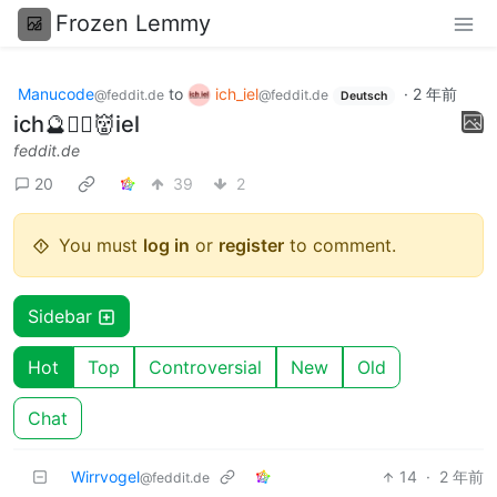
Frozen Lemmy
Manucode
to
ich_iel
·
2 年前
@feddit.de
@feddit.de
Deutsch
ich🔮🧙‍♀️👹iel
feddit.de
20
39
2
You must
log in
or
register
to comment.
Sidebar
Hot
Top
Controversial
New
Old
Chat
Wirrvogel
14
·
2 年前
@feddit.de