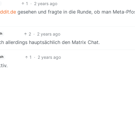
1
·
2 years ago
ddit.de
gesehen und fragte in die Runde, ob man Meta-Pfo
2
·
2 years ago
ch
 allerdings hauptsächlich den Matrix Chat.
1
·
2 years ago
ch
tiv.