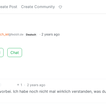
eate Post
Create Community
ich_iel
·
2 years ago
@feddit.de
Deutsch
d
Chat
1
·
2 years ago
vorbei. Ich habe noch nicht mal wirklich verstanden, was d