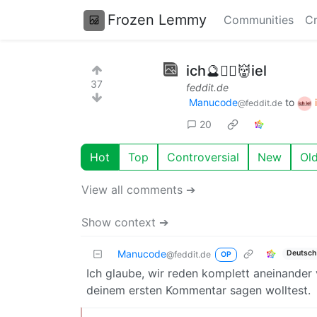
Frozen Lemmy
Communities
Cr
ich🔮🧙‍♀️👹iel
37
feddit.de
Manucode
to
@feddit.de
20
Hot
Top
Controversial
New
Ol
View all comments ➔
Show context ➔
Manucode
Deutsch
@feddit.de
OP
Ich glaube, wir reden komplett aneinander 
deinem ersten Kommentar sagen wolltest.