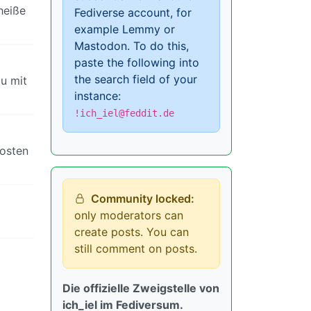
heiße
Fediverse account, for
example Lemmy or
Mastodon. To do this,
paste the following into
the search field of your
du mit
instance:
!ich_iel@feddit.de
fosten
Community locked:
only moderators can
create posts. You can
still comment on posts.
Die offizielle Zweigstelle von
ich_iel im Fediversum.