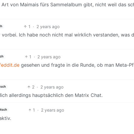
te Art von Maimais fürs Sammelalbum gibt, nicht weil das sc
1
·
2 years ago
ch
 vorbei. Ich habe noch nicht mal wirklich verstanden, was 
1
·
2 years ago
ch
eddit.de
gesehen und fragte in die Runde, ob man Meta-P
2
·
2 years ago
tsch
ch allerdings hauptsächlich den Matrix Chat.
1
·
2 years ago
tsch
aktiv.