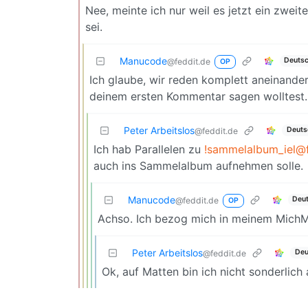
Nee, meinte ich nur weil es jetzt ein zwei
sei.
Manucode
Deuts
@feddit.de
OP
Ich glaube, wir reden komplett aneinander
deinem ersten Kommentar sagen wolltest.
Peter Arbeitslos
Deuts
@feddit.de
Ich hab Parallelen zu
!sammelalbum_iel@f
auch ins Sammelalbum aufnehmen solle.
Manucode
Deu
@feddit.de
OP
Achso. Ich bezog mich in meinem MichMi
Peter Arbeitslos
Deu
@feddit.de
Ok, auf Matten bin ich nicht sonderlich 