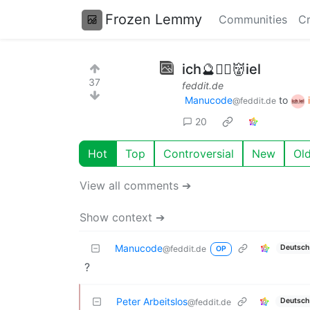
Frozen Lemmy
Communities
Cr
ich🔮🧙‍♀️👹iel
37
feddit.de
Manucode
to
@feddit.de
20
Hot
Top
Controversial
New
Ol
View all comments ➔
Show context ➔
Manucode
Deutsch
@feddit.de
OP
?
Peter Arbeitslos
Deutsch
@feddit.de