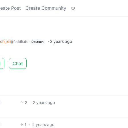
eate Post
Create Community
ich_iel
·
2 years ago
@feddit.de
Deutsch
d
Chat
2
·
2 years ago
1
·
2 years ago