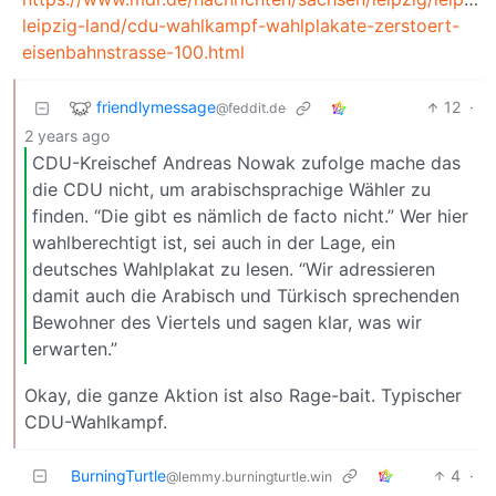
leipzig-land/cdu-wahlkampf-wahlplakate-zerstoert-
eisenbahnstrasse-100.html
friendlymessage
12
·
@feddit.de
2 years ago
CDU-Kreischef Andreas Nowak zufolge mache das
die CDU nicht, um arabischsprachige Wähler zu
finden. “Die gibt es nämlich de facto nicht.” Wer hier
wahlberechtigt ist, sei auch in der Lage, ein
deutsches Wahlplakat zu lesen. “Wir adressieren
damit auch die Arabisch und Türkisch sprechenden
Bewohner des Viertels und sagen klar, was wir
erwarten.”
Okay, die ganze Aktion ist also Rage-bait. Typischer
CDU-Wahlkampf.
BurningTurtle
4
·
@lemmy.burningturtle.win