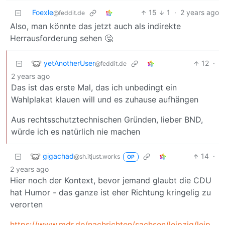
Foexle
15
1
·
2 years ago
@feddit.de
Also, man könnte das jetzt auch als indirekte
Herrausforderung sehen 🤔
yetAnotherUser
12
·
@feddit.de
2 years ago
Das ist das erste Mal, das ich unbedingt ein
Wahlplakat klauen will und es zuhause aufhängen
Aus rechtsschutztechnischen Gründen, lieber BND,
würde ich es natürlich nie machen
gigachad
14
·
@sh.itjust.works
OP
2 years ago
Hier noch der Kontext, bevor jemand glaubt die CDU
hat Humor - das ganze ist eher Richtung kringelig zu
verorten
https://www.mdr.de/nachrichten/sachsen/leipzig/leipzig