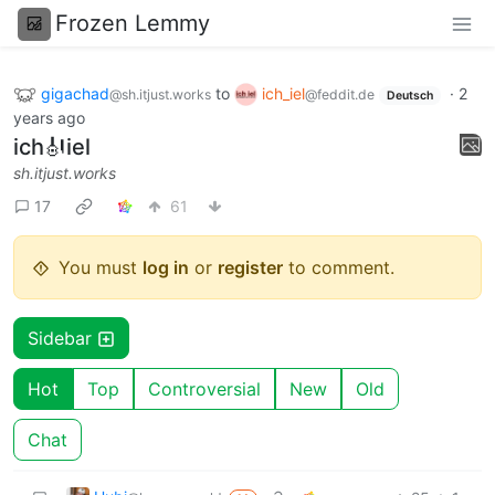
Frozen Lemmy
gigachad
to
ich_iel
·
2
@sh.itjust.works
@feddit.de
Deutsch
years ago
ich🎻iel
sh.itjust.works
17
61
You must
log in
or
register
to comment.
Sidebar
Hot
Top
Controversial
New
Old
Chat