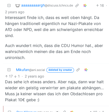
aaaaaaaaargh
16
·
@discuss.tchncs.de
2 years ago
Interessant finde ich, dass es weit oben hängt. Da
hängen traditionell eigentlich nur Nazi-Plakate von
AfD oder NPD, weil die am schwierigsten erreichbar
sind.
Auch wundert mich, dass die CDU Humor hat., aber
wahrscheinlich meinen die das am Ende noch
unironisch.
Mikufan
@ani.social
deleted by creator
17
1
·
2 years ago
Das sehe ich etwas anders. Aber naja, dann war halt
wieder ein geistig verwirrter am plakate abhängen…
Muss ja keiner wissen das ich den Obdachlosen pro
Plakat 10€ gebe :)