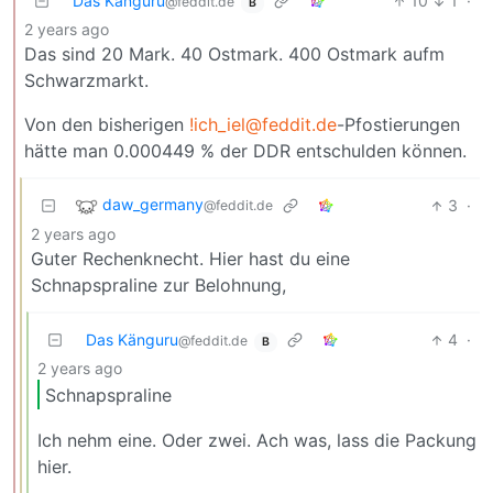
Das Känguru
10
1
·
@feddit.de
B
2 years ago
Das sind 20 Mark. 40 Ostmark. 400 Ostmark aufm
Schwarzmarkt.
Von den bisherigen
!ich_iel@feddit.de
-Pfostierungen
hätte man 0.000449 % der DDR entschulden können.
daw_germany
3
·
@feddit.de
2 years ago
Guter Rechenknecht. Hier hast du eine
Schnapspraline zur Belohnung,
Das Känguru
4
·
@feddit.de
B
2 years ago
Schnapspraline
Ich nehm eine. Oder zwei. Ach was, lass die Packung
hier.