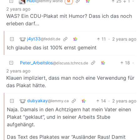
Hubi
25
1
·
@lemmy.world
M
2 years ago
WAS? Ein CDU-Plakat mit Humor? Dass ich das noch
erleben darf…
j4yt33
11
·
2 years ago
@feddit.de
Ich glaube das ist 100% ernst gemeint
Peter_Arbeitslos
18
·
@discuss.tchncs.de
2 years ago
Klauen impliziert, dass man noch eine Verwendung für
das Plakat hätte.
dubyakay
14
·
2 years ago
@lemmy.ca
Naja. Damals in den Achtzigern hat mein Vater einen
Plakat “geklaut”, und in seiner Arbeits Stube
aufgehängt.
Das Text des Plakates war “Ausländer Raus! Damit