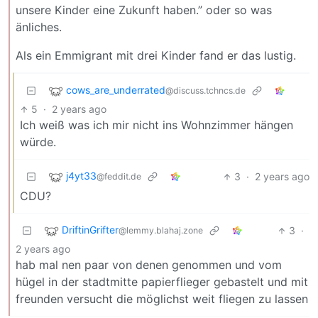
unsere Kinder eine Zukunft haben.” oder so was
änliches.
Als ein Emmigrant mit drei Kinder fand er das lustig.
cows_are_underrated
@discuss.tchncs.de
5
·
2 years ago
Ich weiß was ich mir nicht ins Wohnzimmer hängen
würde.
j4yt33
3
·
2 years ago
@feddit.de
CDU?
DriftinGrifter
3
·
@lemmy.blahaj.zone
2 years ago
hab mal nen paar von denen genommen und vom
hügel in der stadtmitte papierflieger gebastelt und mit
freunden versucht die möglichst weit fliegen zu lassen