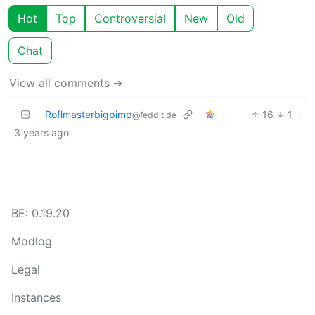
Hot
Top
Controversial
New
Old
Chat
View all comments ➔
Roflmasterbigpimp
16
1
·
@feddit.de
3 years ago
BE: 0.19.20
Modlog
Legal
Instances