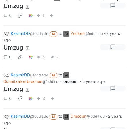
Umzug
0
1
KasimirDD
to
Zocken
·
2 years
@feddit.de
@feddit.de
M
ago
Umzug
0
6
2
KasimirDD
to
@feddit.de
M
Schnitzelverbrechen
·
2 years ago
@feddit.de
Deutsch
Umzug
0
0
KasimirDD
to
Dresden
·
2 years
@feddit.de
@feddit.de
M
ago