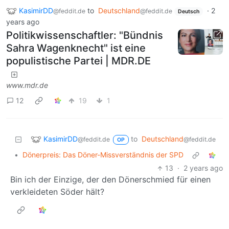
KasimirDD
to
Deutschland
·
2
@feddit.de
@feddit.de
Deutsch
years ago
Politikwissenschaftler: "Bündnis
Sahra Wagenknecht" ist eine
populistische Partei | MDR.DE
www.mdr.de
12
19
1
KasimirDD
to
Deutschland
@feddit.de
@feddit.de
OP
•
Dönerpreis: Das Döner-Missverständnis der SPD
13
·
2 years ago
Bin ich der Einzige, der den Dönerschmied für einen
verkleideten Söder hält?