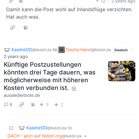
12
·
2 years ago
Damit kann die Post wohl auf Inlandsflüge verzichten.
Hat auch was.
KasimirDD
to
Deutschland
·
@feddit.de
@feddit.de
Deutsch
2 years ago
Künftige Postzustellungen
könnten drei Tage dauern, was
möglicherweise mit höheren
Kosten verbunden ist.
aussiedlerbote.de
8
9
2
KasimirDD
to
@feddit.de
DACH - jetzt auf feddit.org
•
@feddit.de