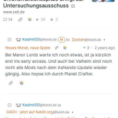
Untersuchungsausschuss
www.zeit.de
14
28
2
KasimirDD
to
Zocken
•
@feddit.de
@feddit.de
M
Neues Monat, neue Spiele
3
·
2 years ago
Bei Manor Lords warte ich noch etwas, ist ja kürzlich
erst ins early access. Und auch bei Valheim sind noch
nicht alle Mods nach dem Ashlands-Update wieder
gängig. Also hopse ich durch Planet Crafter.
KasimirDD
to
@feddit.de
DACH - jetzt auf feddit.org
•
@feddit.de