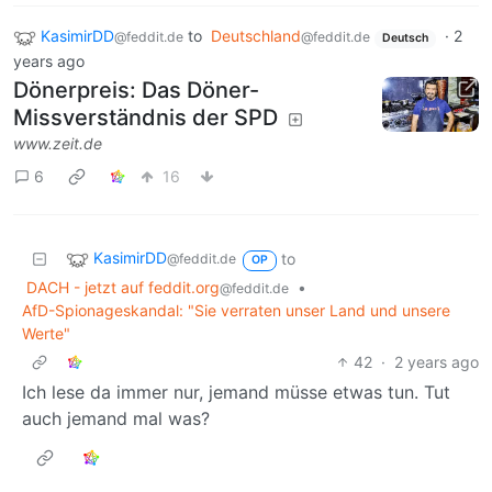
KasimirDD
to
Deutschland
·
2
@feddit.de
@feddit.de
Deutsch
years ago
Dönerpreis: Das Döner-
Missverständnis der SPD
www.zeit.de
6
16
KasimirDD
to
@feddit.de
OP
DACH - jetzt auf feddit.org
•
@feddit.de
AfD-Spionageskandal: "Sie verraten unser Land und unsere
Werte"
42
·
2 years ago
Ich lese da immer nur, jemand müsse etwas tun. Tut
auch jemand mal was?