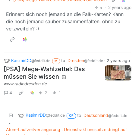
5
·
2 years ago
Erinnert sich noch jemand an die Falk-Karten? Kann
die noch jemand sauber zusammenfalten, ohne zu
verzweifeln? :)
KasimirDD
to
Dresden
·
2 years ago
@feddit.de
@feddit.de
M
[PSA] Mega-Wahlzettel: Das
müssen Sie wissen
www.radiodresden.de
4
2
1
KasimirDD
to
Deutschland
@feddit.de
@feddit.de
OP
•
Atom-Laufzeitverlängerung : Unionsfraktionsspitze dringt auf