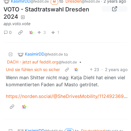
KasimirDD
to
Dresden
·
2 years ago
@feddit.de
@feddit.de
M
VOTO - Stadtratswahl Dresden
2024
app.voto.vote
0
3
1
KasimirDD
to
@feddit.de
DACH - jetzt auf feddit.org
•
@feddit.de
Und sie fühlen sich so sicher
23
·
2 years ago
Wenn man Shitter nicht mag: Katja Diehl hat einen viel
kommentierten Faden auf Masto getrötet.
https://norden.social/@SheDrivesMobility/112492369426118348
KasimirDD
to
Deutschland
@feddit.de