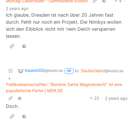
Montag-Laberfaden - Gummistiefel-Edition
4
·
2 years ago
Ich glaube, Dresden ist nach über 20 Jahren fast
durch. Fehlt nur noch ein Projekt. Die Nimbys wollen
sich den Elbblick nicht mit 'nem Deich versperren
lassen.
KasimirDD
to
Deutschland
@feddit.de
@feddit.de
OP
•
Politikwissenschaftler: "Bündnis Sahra Wagenknecht" ist eine
populistische Partei | MDR.DE
23
·
2 years ago
Doch.