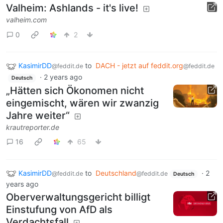
Valheim: Ashlands - it's live!
valheim.com
0
2
KasimirDD
to
DACH - jetzt auf feddit.org
@feddit.de
@feddit.de
·
2 years ago
Deutsch
„Hätten sich Ökonomen nicht
eingemischt, wären wir zwanzig
Jahre weiter“
krautreporter.de
16
65
KasimirDD
to
Deutschland
·
2
@feddit.de
@feddit.de
Deutsch
years ago
Oberverwaltungsgericht billigt
Einstufung von AfD als