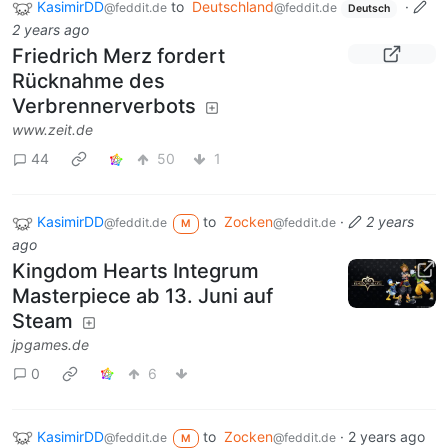
KasimirDD
to
Deutschland
·
@feddit.de
@feddit.de
Deutsch
2 years ago
Friedrich Merz fordert
Rücknahme des
Verbrennerverbots
www.zeit.de
44
50
1
KasimirDD
to
Zocken
·
2 years
@feddit.de
@feddit.de
M
ago
Kingdom Hearts Integrum
Masterpiece ab 13. Juni auf
Steam
jpgames.de
0
6
KasimirDD
to
Zocken
·
2 years ago
@feddit.de
@feddit.de
M