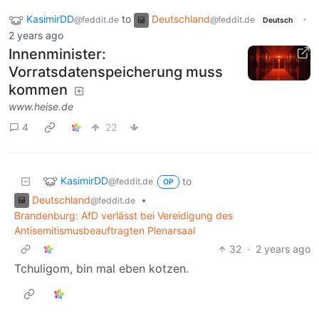
KasimirDD
to
Deutschland
·
@feddit.de
@feddit.de
Deutsch
2 years ago
Innenminister:
Vorratsdatenspeicherung muss
kommen
www.heise.de
4
22
KasimirDD
to
@feddit.de
OP
Deutschland
•
@feddit.de
Brandenburg: AfD verlässt bei Vereidigung des
Antisemitismusbeauftragten Plenarsaal
32
·
2 years ago
Tchuligom, bin mal eben kotzen.