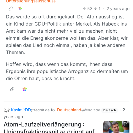
Untersuchungsausschuss
53
1
·
2 years ago
Das wurde so oft durchgekaut. Der Atomausstieg ist
ein Kind der CDU-Politik unter Merkel. Als Habeck ins
Amt kam war da nicht mehr viel zu machen, nicht
einmal die Energiekonzerne wollten das. Aber klar, wir
spielen das Lied noch einmal, haben ja keine anderen
Themen.
Hoffen wird, dass wenn das kommt, ihnen dass
Ergebnis ihre populistische Arroganz so dermaßen um
die Ohren haut, dass es kracht.
KasimirDD
to
Deutschland
·
2
@feddit.de
@feddit.de
Deutsch
years ago
Atom-Laufzeitverlängerung :
Unionsfraktionsspitze dringt auf