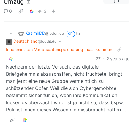
Umzug
0
2
KasimirDD
to
@feddit.de
OP
Deutschland
•
@feddit.de
Innenminister: Vorratsdatenspeicherung muss kommen
27
·
2 years ago
Nachdem der letzte Versuch, das digitale
Briefgeheimnis abzuschaffen, nicht fruchtete, bringt
man jetzt eine neue Gruppe vermeintlich zu
schützender Opfer. Weil die sich Cybergemobbte
bestimmt sicher fühlen, wenn ihre Kommunikation
lückenlos überwacht wird. Ist ja nicht so, dass bspw.
Polizist:innen dieses Wissen nie missbraucht hätten …