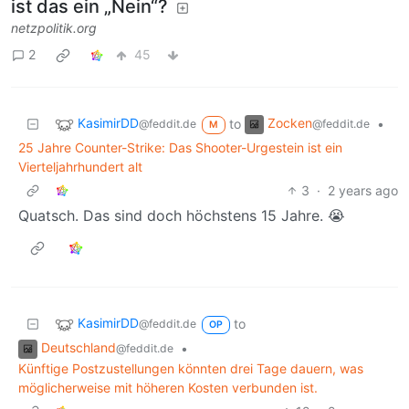
ist das ein „Nein“?
netzpolitik.org
2
45
KasimirDD
Zocken
to
•
@feddit.de
@feddit.de
M
25 Jahre Counter-Strike: Das Shooter-Urgestein ist ein
Vierteljahrhundert alt
3
·
2 years ago
Quatsch. Das sind doch höchstens 15 Jahre. 😭
KasimirDD
to
@feddit.de
OP
Deutschland
•
@feddit.de
Künftige Postzustellungen könnten drei Tage dauern, was
möglicherweise mit höheren Kosten verbunden ist.