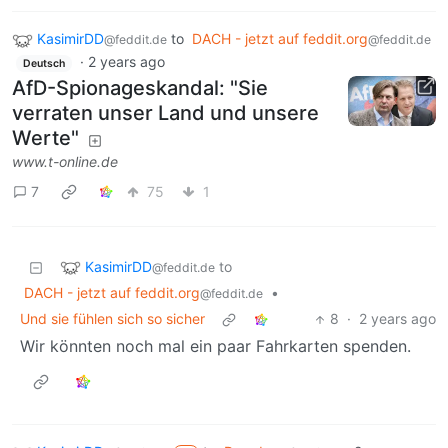
KasimirDD
to
DACH - jetzt auf feddit.org
@feddit.de
@feddit.de
·
2 years ago
Deutsch
AfD-Spionageskandal: "Sie
verraten unser Land und unsere
Werte"
www.t-online.de
7
75
1
KasimirDD
to
@feddit.de
DACH - jetzt auf feddit.org
•
@feddit.de
Und sie fühlen sich so sicher
8
·
2 years ago
Wir könnten noch mal ein paar Fahrkarten spenden.