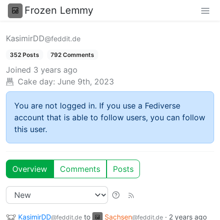
Frozen Lemmy
KasimirDD
@feddit.de
352 Posts
792 Comments
Joined
3 years ago
Cake day:
June 9th, 2023
You are not logged in. If you use a Fediverse
account that is able to follow users, you can follow
this user.
Overview
Comments
Posts
KasimirDD
to
Sachsen
·
2 years ago
@feddit.de
@feddit.de