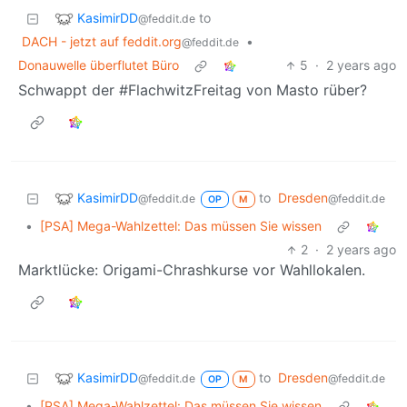
KasimirDD
to
@feddit.de
DACH - jetzt auf feddit.org
•
@feddit.de
Donauwelle überflutet Büro
5
·
2 years ago
Schwappt der #FlachwitzFreitag von Masto rüber?
KasimirDD
to
Dresden
@feddit.de
@feddit.de
OP
M
•
[PSA] Mega-Wahlzettel: Das müssen Sie wissen
2
·
2 years ago
Marktlücke: Origami-Chrashkurse vor Wahllokalen.
KasimirDD
to
Dresden
@feddit.de
@feddit.de
OP
M
•
[PSA] Mega-Wahlzettel: Das müssen Sie wissen