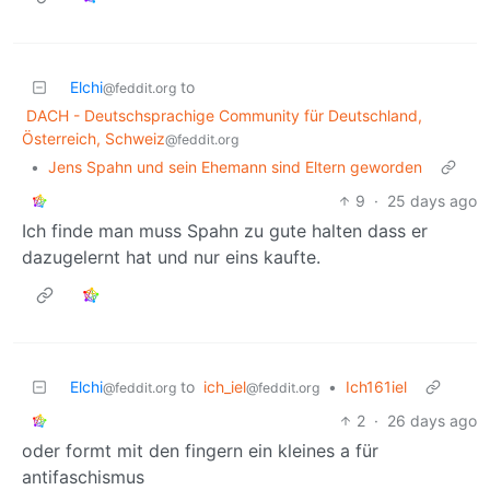
Elchi
to
@feddit.org
DACH - Deutschsprachige Community für Deutschland,
Österreich, Schweiz
@feddit.org
•
Jens Spahn und sein Ehemann sind Eltern geworden
9
·
25 days ago
Ich finde man muss Spahn zu gute halten dass er
dazugelernt hat und nur eins kaufte.
Elchi
to
ich_iel
•
Ich161iel
@feddit.org
@feddit.org
2
·
26 days ago
oder formt mit den fingern ein kleines a für
antifaschismus