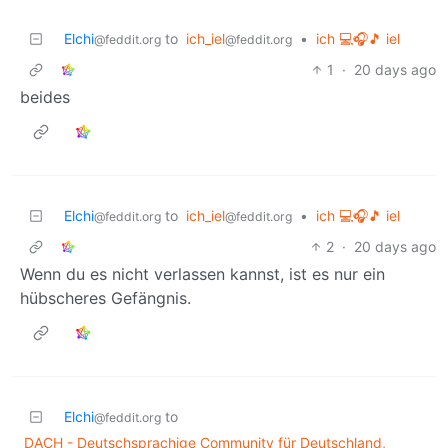
Elchi
to
ich_iel
•
ich 💻🎧🎵 iel
@feddit.org
@feddit.org
1
·
20 days ago
beides
Elchi
to
ich_iel
•
ich 💻🎧🎵 iel
@feddit.org
@feddit.org
2
·
20 days ago
Wenn du es nicht verlassen kannst, ist es nur ein
hübscheres Gefängnis.
Elchi
to
@feddit.org
DACH - Deutschsprachige Community für Deutschland,