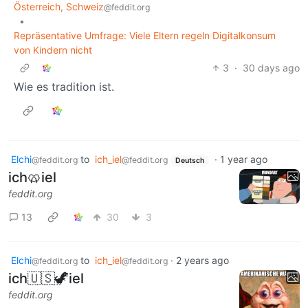
Österreich, Schweiz
@feddit.org
•
Repräsentative Umfrage: Viele Eltern regeln Digitalkonsum
von Kindern nicht
3
·
30 days ago
Wie es tradition ist.
Elchi
to
ich_iel
·
1 year ago
@feddit.org
@feddit.org
Deutsch
ich🥨iel
feddit.org
13
30
3
Elchi
to
ich_iel
·
2 years ago
@feddit.org
@feddit.org
ich🇺🇸🦖iel
feddit.org