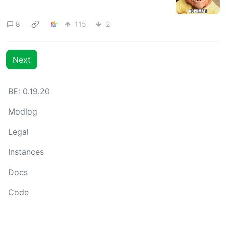
8
115
2
Next
BE: 0.19.20
Modlog
Legal
Instances
Docs
Code
join-lemmy.org