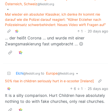
Österreich, Schweiz
@feddit.org
•
Mal wieder ein absoluter Klassiker, ich denke ihr kommt nie
darauf wie die Polizei darauf reagiert: "Kölner Erzieher nach
Polizeieinsatz schwerbehindert: Neues Video wirft Fragen auf"
1
·
20 days ago
… der heißt Corona … und wurde mit einer
Zwangsmaskierung fast umgebracht … 😐
Elchi
to
Europe
•
@feddit.org
@feddit.org
50% rise in children seriously hurt in e-scooter [Ireland]
6
1
·
25 days ago
It is a silly comparison. Hurt Children have absolutely
nothing to do with fake churches, only real churches.